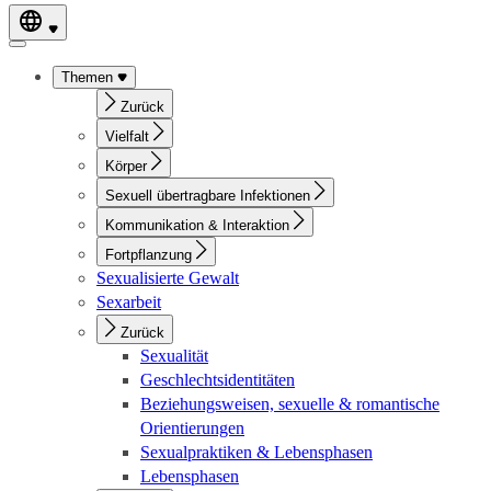
Themen
Zurück
Vielfalt
Körper
Sexuell übertragbare Infektionen
Kommunikation & Interaktion
Fortpflanzung
Sexualisierte Gewalt
Sexarbeit
Zurück
Sexualität
Geschlechtsidentitäten
Beziehungsweisen, sexuelle & romantische
Orientierungen
Sexualpraktiken & Lebensphasen
Lebensphasen