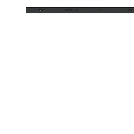
GANZHEITLICH, VERNETZT, OFFEN
Unser Netzwerk
WIR ist ein Zusammenschluss aus: Interdisziplinäre
Immunologische Ambulanz – Zentrum für Sexuelle
Gesundheit – Klinik für Dermatologie, Venerologie
und Allergologie der Ruhr-Universität Bochum,
Aidshilfe Bochum e.V., Gesundheitsamt Bochum, pro
familia e.V., Madonna e.V. und Rosa Strippe e.V.