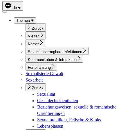
de
Themen
Zurück
Vielfalt
Körper
Sexuell übertragbare Infektionen
Kommunikation & Interaktion
Fortpflanzung
Sexualisierte Gewalt
Sexarbeit
Zurück
Sexualität
Geschlechtsidentitäten
Beziehungsweisen, sexuelle & romantische
Orientierungen
Sexualpraktiken, Fetische & Kinks
Lebensphasen